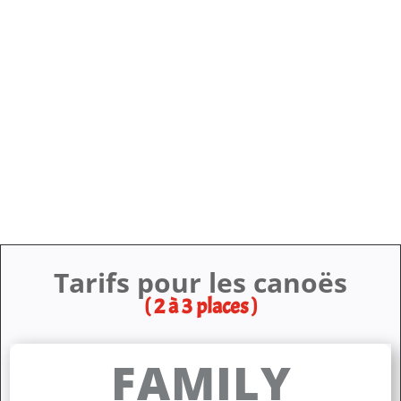
Choisi la formule qui te
convient !
Tarifs pour les canoës
( 2 à 3 places )
FAMILY